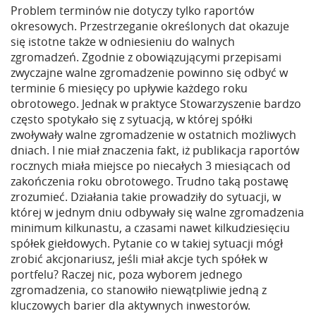
Problem terminów nie dotyczy tylko raportów
okresowych. Przestrzeganie określonych dat okazuje
się istotne także w odniesieniu do walnych
zgromadzeń. Zgodnie z obowiązującymi przepisami
zwyczajne walne zgromadzenie powinno się odbyć w
terminie 6 miesięcy po upływie każdego roku
obrotowego. Jednak w praktyce Stowarzyszenie bardzo
często spotykało się z sytuacją, w której spółki
zwoływały walne zgromadzenie w ostatnich możliwych
dniach. I nie miał znaczenia fakt, iż publikacja raportów
rocznych miała miejsce po niecałych 3 miesiącach od
zakończenia roku obrotowego. Trudno taką postawę
zrozumieć. Działania takie prowadziły do sytuacji, w
której w jednym dniu odbywały się walne zgromadzenia
minimum kilkunastu, a czasami nawet kilkudziesięciu
spółek giełdowych. Pytanie co w takiej sytuacji mógł
zrobić akcjonariusz, jeśli miał akcje tych spółek w
portfelu? Raczej nic, poza wyborem jednego
zgromadzenia, co stanowiło niewątpliwie jedną z
kluczowych barier dla aktywnych inwestorów.