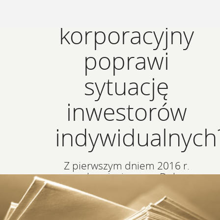
Czy nowy ład
korporacyjny
poprawi
sytuację
inwestorów
indywidualnych
Z pierwszym dniem 2016 r.
weszły w życie nowe Dobre
Praktyki Spółek Notowanych na
GPW (DPSN).