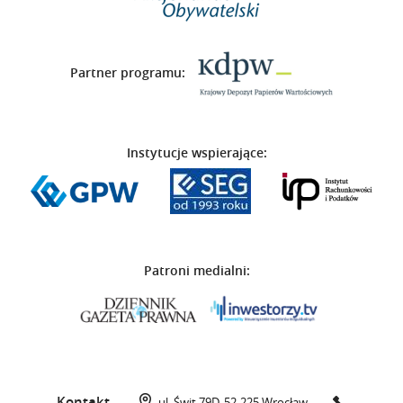
Partner programu:
Instytucje wspierające:
Patroni medialni:
Kontakt
ul. Świt 79D,
52-225 Wrocław