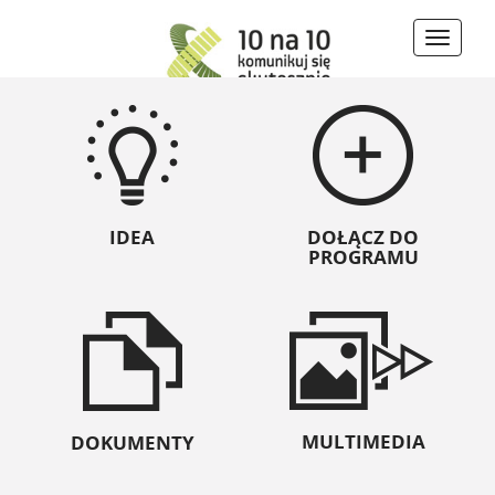
Toggle
naviga
IDEA
DOŁĄCZ DO
PROGRAMU
Konferencja
MULTIMEDIA
DOKUMENTY
Relacje