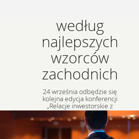
inwestorskie
według
najlepszych
wzorców
zachodnich
24 września odbędzie się
kolejna edycja konferencji
„Relacje inwestorskie z
inwestorami indywidualnymi
według najlepszych wzorców
zachodnich”. Organizatorami
wydarzenia są Stowarzyszenie