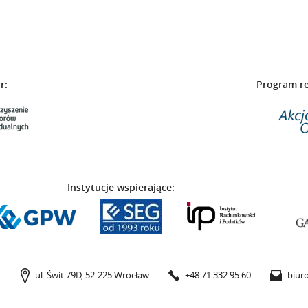
r:
Program r
Instytucje wspierające:
ul. Świt 79D,
52-225 Wrocław
+48 71 332 95 60
biuro