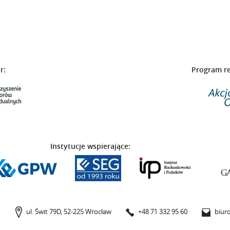
r:
Program r
Instytucje wspierające:
ul. Świt 79D,
52-225 Wrocław
+48 71 332 95 60
biuro