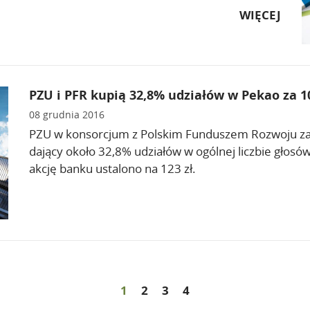
WIĘCEJ
PZU i PFR kupią 32,8% udziałów w Pekao za 10
08 grudnia 2016
PZU w konsorcjum z Polskim Funduszem Rozwoju zaku
dający około 32,8% udziałów w ogólnej liczbie głosó
akcję banku ustalono na 123 zł.
1
2
3
4