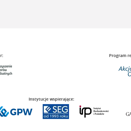
r:
Program r
Instytucje wspierające: